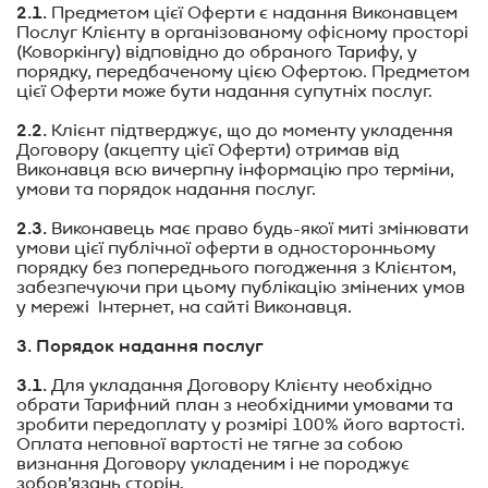
2.1.
Предметом цієї Оферти є надання Виконавцем
Послуг Клієнту в організованому офісному просторі
(Коворкінгу) відповідно до обраного Тарифу, у
порядку, передбаченому цією Офертою. Предметом
цієї Оферти може бути надання супутніх послуг.
2.2.
Клієнт підтверджує, що до моменту укладення
Договору (акцепту цієї Оферти) отримав від
Виконавця всю вичерпну інформацію про терміни,
умови та порядок надання послуг.
2.3.
Виконавець має право будь-якої миті змінювати
умови цієї публічної оферти в односторонньо
му
порядку без попереднього погодження з Клієнтом,
забезпечуючи при цьому публікацію змінених умов
у мережі Інтернет, на сайті Виконавця.
3. Порядок надання послуг
3.1.
Для укладання Договору Клієнту необхідно
обрати Тарифний план з необхідними умовами та
зробити передоплату у розмірі 100% його вартості.
Оплата неповної вартості не тягне за собою
визнання Договору укладеним і не породжує
зобов’язань сторін.