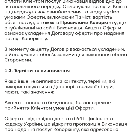
оплати Клієнтом послуг Виконавця відповідно до
встановленого порядку. Оплачуючи послуги, Клієнт
підтверджує своє ознайомлення та згоду з усіма
умовами Оферти, включаючи її зміст, вартість і
Правилами Коворкінгу
обсяг послуг, а також із
, що
опубліковані на сайті Виконавця. Акцепт Оферти
означає укладення Договору оферти про надання
послуг Коворкінгу.
З моменту акцепту
Договір
вважається укладеним,
а його умови є обов’язковими для виконання обома
Сторонами.
1.3. Терміни та визначення
Якщо інше не випливає з контексту, терміни, які
використовуються в Договорі з великої літери,
мають такі значення:
Акцепт
– повне та безумовне, беззастережне
прийняття Клієнтом умов цієї Оферти.
Оферта – відповідно до статті 641 Цивільного
кодексу У
країни, ц
е відкрита пропозиція Виконавця
про надання послуг Коворкінгу, яка адресована