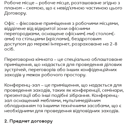
Робоче місце – робоче місце, розташоване згідно з
планом – схемою, що є невід’ємною частиною цього
Договору.
Офіс
–
фіксоване приміщення з робочими місцями,
відділене від відкритої зони офісними
перегородками, оснащене офісним(-ми) столом(-
ами) та стільцями (кріслами), бездротовим
доступом до мережі Інтернет, розраховане на 2-8
осіб.
Переговорна кімната
–
це спеціально облаштоване
приміщення, що надається для проведення ділових
зустрічей, переговорів або інших конфіденційних
заходів у межах робочого простору.
Конференц-зал
–
це приміщення, що надається для
проведення заходів, таких як конференції, семінари,
презентації або інші подібні зібрання. Конференц-
зал оснащений меблями, мультимедійним
обладнанням та іншими технічними засобами, що є
необхідними для проведення відповідних заходів.
2. Предмет договору