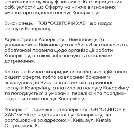
невизначеному колу фізичних осіб та юридичних
осіб, укласти цю Оферту на нижче визначених
умовах про надання послуг Коворкінгу.
Виконавець – ТОВ “ОСВІТОРІЯ ХАБ”, що надає
послуги Коворкінгу.
Адміністрація Коворкінгу – Виконавець та
уповноважені Виконавцем особи, які встановлюють
обов’язкові правила щодо організації роботи
Коворкінгу, а також забезпечують їх належне
дотримання.
Клієнт – фізична чи юридична особа, яка здійснила
акцепт оферти, тобто за власним бажанням
звернулась до Виконавця з метою отримання
послуги Коворкінгу, сплатила за послугу Коворкінгу
та погоджується з умовами, переліком та порядком
надання таких послуг Коворкінгу.
Коворкінг – приміщення коворкінгу ТОВ “ОСВІТОРІЯ
ХАБ” як місце надання послуг Коворкінгу, що
розташоване за адресою: м. Київ, вул. Князів
Остр
озьких, 8.