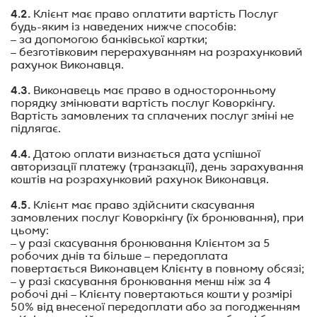
4.2.
Клієнт має право оплатити вартість Послуг
будь-яким із наведених нижче способів
:
– за допомогою банківської картки;
– безготівковим перерахуванням на розрахунковий
рахунок Виконавця.
4.3.
Виконавець має право в односторонньому
порядку змінювати вартість послуг Коворкінгу.
Вартість замовлених та сплачених послуг зміні не
підлягає.
4.4.
Датою оплати визнається дата успішної
авторизації платежу (транзакції), день зарахування
коштів на розрахунковий рахунок Виконавця.
4.5.
Клієнт має право здійснити скасування
замовлених послуг Коворкінгу (їх бронювання), при
цьому:
– у разі скасування бронювання Клієнтом за 5
робочих днів та більше – п
ередоплата
повертається Виконавцем Клієнту в повному обсязі;
– у разі скасування бронювання менш ніж за 4
робочі дні – Клієнту повертаються кошти у розмірі
50% від внесеної передоплати або за погодженням