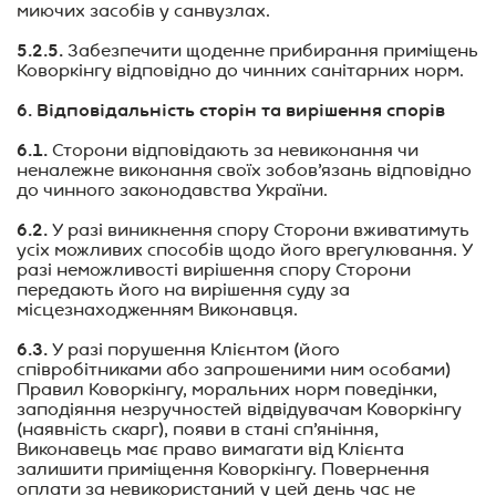
миючих засобів у санвузлах.
5.2.5.
Забезпечити щоденне прибирання приміщень
Коворкінгу відповідно до чинних санітарних норм.
6. Відповідальність сторін та вирішення спорів
6.1.
Сторони відповідають за невиконання чи
неналежне виконання своїх зобов’язань відповідно
до чинного законодавства України.
6.2.
У разі виникнення спору Сторони вживатимуть
усіх можливих способів щодо його врегулювання. У
разі неможливості вирішення спору Сторони
передають його на вирішення суду за
місцезнаходженням Виконавця.
6.3.
У разі порушення Клієнтом (його
співробітниками або запрошеними ним особами)
Правил Коворкінгу, моральних норм поведінки,
заподіяння незручностей відвідувачам Коворкінгу
(наявність скарг), появи в стані сп’яніння,
Виконавець має право вимагати від Клієнта
залишити приміщення Коворкінгу. Повернення
оплати за невикористаний у цей день час не