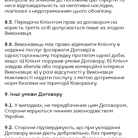
контроль за змінами до положень цієї Оферти та
несе відповідальність за негативні наслідки,
пов’язані з недотриманням цього обов’язку.
8.5.
Передача Клієнтом прав за договором на
користь третіх осіб допускається лише за згодою
Виконавця.
8.6.
Виконавець має право відмовити Клієнту в
наданні послуг (розірвати Договір) в
односторонньому порядку протягом однієї доби,
якщо: а) Клієнт порушив умови Договору; б) Клієнт
завдав збитків або порушив комерційні інтереси
Виконавця; в) у разі
відсутності у Виконавця
можливості надати послугу з метою дотримання
норм безпеки на території Коворкінгу.
9. Інші умови Договору
9.1.
У випадках, не передбачених цим Договором,
Сторони керуються чинним законодавством
України.
9.2.
Сторони підтверджують, що при укладанні
Договору вони діють добровільно, без примусу,