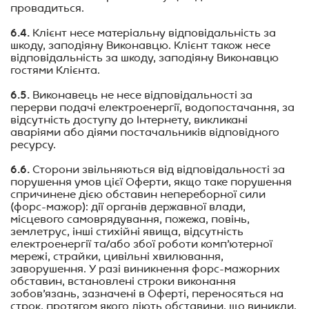
провадиться.
6.4.
Клієнт несе матеріальну відповідальність за
шкоду, заподіяну Вико
навцю. Клієнт також несе
відповідальність за шкоду, заподіяну Виконавцю
гостями Клієнта.
6.5.
Виконавець не несе відповідальності за
перерви подачі електроенергії, водопостачання, за
відсутність доступу до Інтернету, викликані
аваріями або діями постачальників відповідного
ресурсу.
6.6.
Сторони звільняються від відповідальності за
порушення умов цієї Оферти, якщо таке порушення
спричинене дією обставин непереборної сили
(форс-мажор): дії органів державної влади,
місцевого самоврядування, пожежа, повінь,
землетрус, інші стихійні явища, відсутність
електроенергії та/або збої роботи комп’ютерної
мережі, страйки, цивільні хвилювання,
заворушення. У разі виникнення форс-мажорних
обставин, встановлені строки виконання
зобов’язань, зазначені в Оферті, переносяться на
строк, протягом якого діють обставини, що виникли.