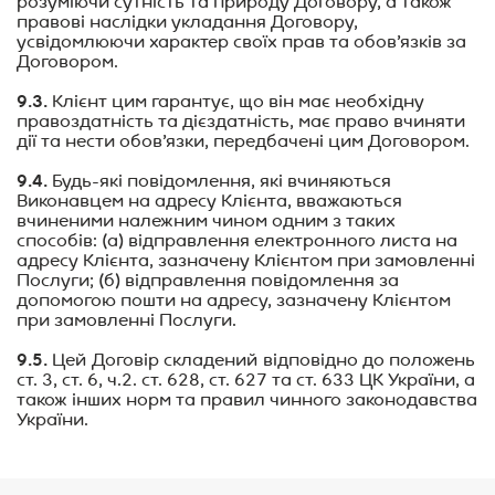
розуміючи сутність та природу Договору, а також
правові наслідки укладання Договору,
усвідомлюючи характер своїх прав та обов’язків за
Договором.
9.3.
Клієнт цим гарантує, що він має необхідну
правоздатність та дієздатність, має право вчиняти
дії та нести обов’язки, передбачені цим Договором.
9.4.
Будь-які повідомлення, які вчиняються
Виконавцем на адресу Клієнта, вважаються
вчиненими належним чином одним з таких
способів: (а) відправлення електронного листа на
адресу Клієнта, зазначену Клієнтом при замовленні
Послуги; (б) відправлення повідомлення за
допомогою пошти на адресу, зазначену Клієнтом
при замовленні Послуги.
9.5.
Цей Договір складений відповідно до положень
ст. 3, ст. 6, ч.2. ст. 628, ст. 627 та ст. 633 ЦК України, а
також інших норм та правил чинного законодавства
України.