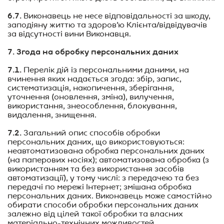
6.7.
Виконавець не несе відповідальності за шкоду,
заподіяну життю та здоров’ю Клієнта/відвідувачів
за відсутності вини Виконавця.
7. Згода на обробку персональних даних
7.1.
Перелік дій із персональними даними, на
вчинення яких надається згода: збір, запис,
систематизація, накопичення, зберігання,
уточнення (оновлення, зміна), вилучення,
використання, знеособлення, блокування,
видалення, знищення.
7.2.
Загальний опис способів обробки
персональних даних, що використовуються:
неавтоматизована обробка персональних даних
(на паперових носіях); автоматизована обробка (з
використанням та без використання засобів
автоматизації), у тому числі: з передачею та без
передачі по мережі Інтернет; змішана обробка
персональних даних. Виконавець може самостійно
обирати способи обробки персональних даних
залежно від цілей такої обробки та власних
матеріально-технічних можливостей.