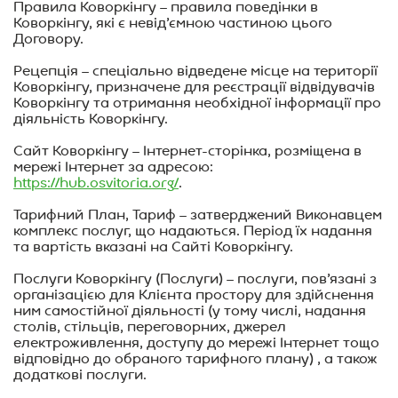
Правила Коворкінгу – правила поведінки в
Коворкінгу, які є невід’ємною частиною цього
Договору.
Рецепція – спеціально відведене місце на території
Коворкінгу, призначене для реєстрації відвідувачів
Коворкінгу та отримання необхідної інформації про
діяльність Коворкінгу.
Сайт Коворкінгу – Інтернет-сторінка, розміщена в
мережі Інтернет за адресою:
https://hub.osvitoria.org
/
.
Тарифний План, Тариф – затверджений Виконавцем
комплекс послуг, що надаються. Період їх надання
та вартість вказані на Сайті Коворкінгу.
Послуги Коворкінгу (Послуги) – послуги, пов’язані з
організацією для Клієнта простору для здійснення
ним самостійної діяльності (у тому числі, надання
столів, стільців, переговорних, джерел
електроживлення, доступу до мережі Інтернет тощо
відповідно до обраного тарифного плану) , а також
додаткові послуги.