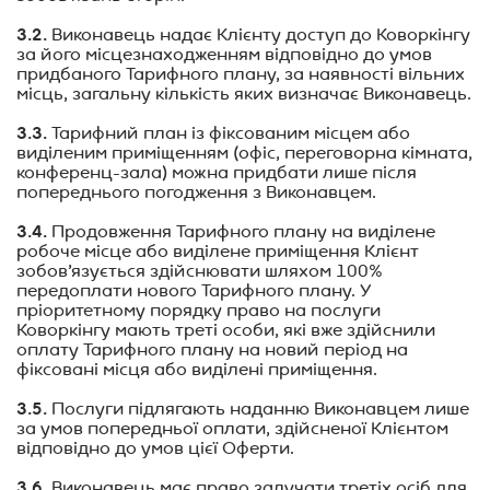
3.2.
Виконавець надає Клієнту доступ до Коворкінгу
за його місцезнаходженням відповідно до умов
придбаного Тарифного плану, за наявності вільних
місць, загальну кількість яких визначає Виконавець.
3.3.
Тарифний план із фіксованим місцем або
виділеним приміщенням (офіс, переговорна кімната,
конференц-зала) можна придбати лише після
попереднього погодження з Виконавцем.
3.4.
Продовження Тарифного плану на виділене
робоче місце або виділене приміщення Клієнт
зобов’язується здійснювати шляхом 100%
передоплати нового Тарифного плану. У
пріоритетному порядку право на послуги
Коворкінгу мають треті особи, які вже здійснили
оплату Тарифного плану на новий період на
фіксовані місця або виділені приміщення.
3.5.
Послуги підлягають наданню Виконавцем лише
за умов попередньої оплати, здійсненої Клієнтом
відповідно до умов цієї Оферти.
3.6.
Виконавець має право залучати третіх осіб для