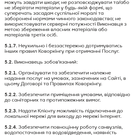
можуть завдати шкоди; не розповсюджувати та/або
не зберігати матеріали у будь-якій формі, що
супере
чать засадам суспільної моралі та
заборонені нормами чинного законодавства; не
використовувати серверні потужності Виконавця з
метою збереження власних матеріалів або
матеріалів третіх осіб
.
5.1.7.
Неухильно і беззастережно дотримуватись
інших правил Коворкінгу при отриманні Послуг.
5.2.
Виконавець зобов’язаний:
5.2.1.
Організувати та забезпечити належне
надання послуг на умовах, зазначених на Сайті, в
цьому Договорі та Правилах Коворкінгу.
5.2.2.
Забезпечити приміщення умовами, відповідно
до санітарних та
протипожежних вимог.
5.2.3.
Надати Клієнту можливість підключення до
локальної мережі для виходу до мережі Інте
рнет.
5.2.4.
Забезпечити повноцінну роботу санвузлів,
водопостачання та водовідведення, наявність