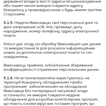
державної влади в якості адреси місцезнаходження
або іншим чином використовувати адресу
Коворкінгу у правовідносинах з будь-якими третіми
Сторонами.
5.1.5.
Надати Виконавцю свої персональні дані та
дані запрошених осіб: ім’я, прізвище, дату
народження, номер телефону, адресу електронної
пошти.
Клієнт дає згоду на обробку Виконавцем цих даних
та використання їх для розсилок інформаційних
новин за допомогою електронної пошти та смс-
повідомлень.
Виконавець приймає зобов’язання збереження
конфіденційності отриманих персональних даних.
5.1.6.
Не встановлювати/не користуватись на
території Коворкінгу обладн
анням та/або
програмним забезпеченням на обладнанні
Виконавця без попередньої письмової згоди
останнього; не використовувати надане
обладнання для розробки комп’ютерних програм,
що мають ознаки вірусних та інших програм, що