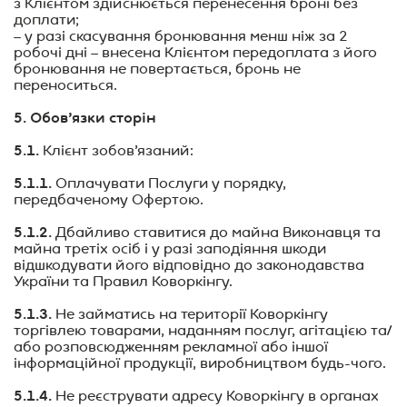
з Клієнтом здійснюється перенесення броні без
доплати;
– у разі скасування бронювання менш ніж за 2
робочі дні – внесена Клієнтом передоплата з його
бронювання не повертається, бронь не
переноситься.
5. Обов’язки сторін
5.1.
Клієнт зобов’язаний:
5.1.1.
Оплачувати Послуги у порядку,
передбаченому Офертою.
5.1.2.
Дбайливо ставитися до майна Виконавця та
майна третіх осіб і у разі заподіяння шкоди
відшкодувати його відповідно до законодавства
України та Правил Коворкінгу.
5.1.3.
Не займатись на території Коворкінгу
торгівлею товарами, наданням послуг, агітацією та/
або розповсюдженням рекламної або іншої
інформаційної продукції, виробництвом будь-чого
.
5.1.4.
Не реєструвати адресу Коворкінгу в органах