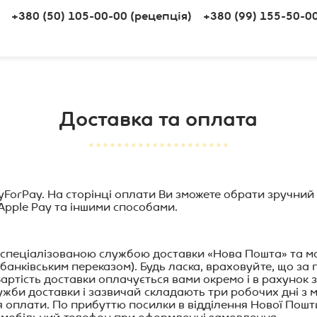
+380 (50) 105-00-00 (рецепція)
+380 (99) 155-50-0
Доставка та оплата
ForPay. На сторінці оплати Ви зможете обрати зручний
Apple Pay та іншими способами.
ся спеціалізованою службою доставки «Нова Пошта» та 
анківським переказом). Будь ласка, враховуйте, що за п
артість доставки оплачується вами окремо і в рахунок 
лужби доставки і зазвичай складають три робочих дні з
я оплати. По прибуттю посилки в відділення Нової Пош