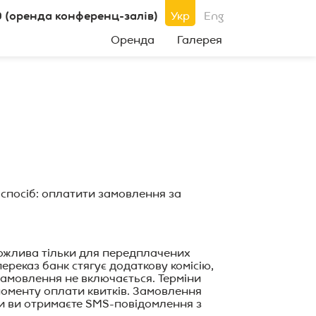
0 (оренда конференц-залів)
Укр
Eng
Оренда
Галерея
 спосіб: оплатити замовлення за
можлива тільки для передплачених
ереказ банк стягує додаткову комісію,
замовлення не включається. Терміни
 моменту оплати квитків. Замовлення
ти ви отримаєте SMS-повідомлення з