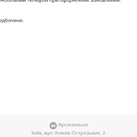
й мобільний телефон при оформленні замовлення.
редбачене.
Арсенальна
Київ, вул. Князів Острозьких, 2