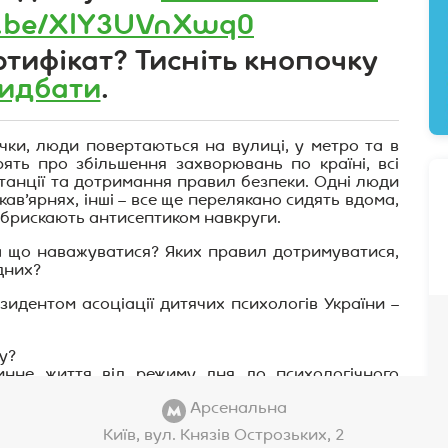
tu.be/XlY3UVnXwq0
тифікат? Тисніть кнопочку
идбати
.
чки, люди повертаються на вулиці, у метро та в
рять про збільшення захворювань по країні, всі
танції та дотримання правил безпеки. Одні люди
кав’ярнях, інші – все ще перелякано сидять вдома,
а брискають антисептиком навкруги.
а що наважуватися? Яких правил дотримуватися,
дних?
зидентом асоціації дитячих психологів України –
у?
инне життя від режиму дня до психологічного
Арсенальна
озбутися зайвої тривожності та увійти в ритм?
Київ, вул. Князів Острозьких, 2