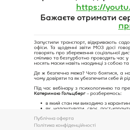
https://you
Бажаєте отримати сер
пр
Запустили транспорт, відкривають садо
офіси. Та щоденні звіти МОЗ досі гово
говорять про збереження соціальної дис
сміливо та безтурботно проводять час у 
носять маски навіть наодинці з собою т
Де ж безпечна межа? Чого боятися, а н
чому довіряти та як убезпечити себе й рі
Під час вебінару з психологинею та пре
Катериною Гольцберг
– розберемось:
в який стан ми виходимо з карантин
як налаштувати своє пост-карант
спокою?
Публічна оферта
як перелаштувати свій режим дня, п
Політика конфіденційності